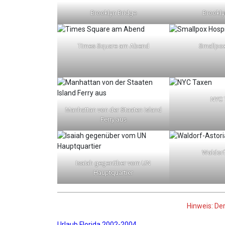
Brooklyn Bridge
Brookly
Times Square am Abend
Smallpox
NYC 
Manhattan von der Staaten Island
Ferry aus
Waldorf
Isaiah gegenüber vom UN
Hauptquartier
Hinweis: De
Urlaub Florida 2002-2004