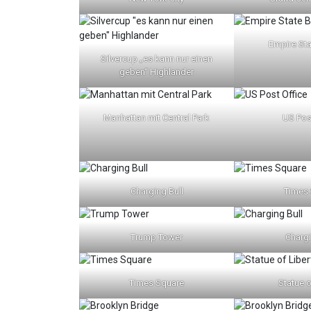
Empire Sta
Silvercup „es kann nur einen
geben“ Highlander
Manhattan mit Central Park
US Pos
Charging Bull
Times
Trump Tower
Chargi
Times Square
Statue o