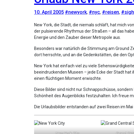
10. April 2005
#newyork
,
#nyc
,
#reisen
,
#sigh
New York, die Stadt, die niemals schläft, hat mich von der ersten Sekunde an in ihren Bann gezogen. Die schillernden Lichter der Times Square, die beeindruckende Skyline und
der pulsierende Rhythmus der Straßen – all das habe 
Energie und den Zauber dieser Metropole aus.
Besonders war natürlich die Stimmung am Ground Zero n
dort herrschte, und an die Gedenkstätten, die den O
New York hat einfach viel zu viele Sehenswürdigkeiten
beeindruckenden Museen – jede Ecke der Stadt hat ihr
einen flüchtigen Moment erwischte.
Diese Bilder sind nicht nur Schnappschüsse, sondern kl
Schönheit des Augenblicks festzuhalten. Ich freue mi
Die Urlaubsbilder entstanden auf zwei Reisen im Mai 
New York City
Grand Cent