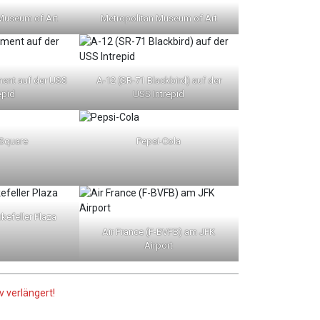
Museum of Art
Metropolitan Museum of Art
ent auf der USS
A-12 (SR-71 Blackbird) auf der
epid
USS Intrepid
Square
Pepsi-Cola
efeller Plaza
Air France (F-BVFB) am JFK
Airport
 verlängert!