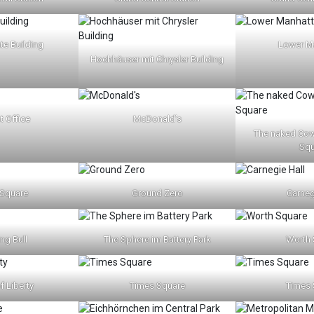
te Building
Lower M
Hochhäuser mit Chrysler Building
t Office
McDonald’s
The naked Co
Squ
 Square
Ground Zero
Carneg
ng Bull
The Sphere im Battery Park
Worth 
f Liberty
Times Square
Times 