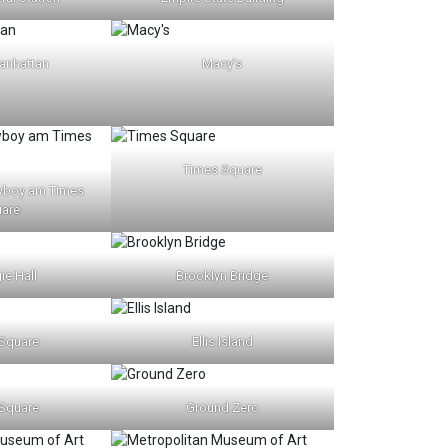
anhattan
Macy’s
Times Square
wboy am Times
are
ie Hall
Brooklyn Bridge
Square
Ellis Island
Square
Ground Zero