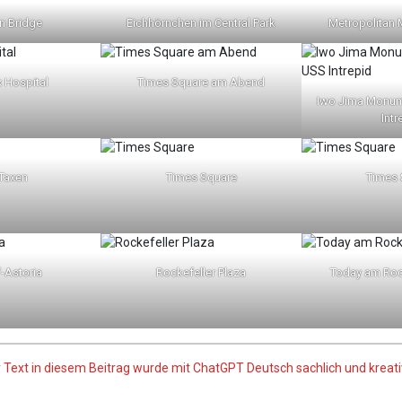
n Bridge
Eichhörnchen im Central Park
Metropolitan 
 Hospital
Times Square am Abend
Iwo Jima Monum
Intr
Taxen
Times Square
Times 
-Astoria
Rockefeller Plaza
Today am Rock
r Text in diesem Beitrag wurde mit ChatGPT Deutsch sachlich und kreativ