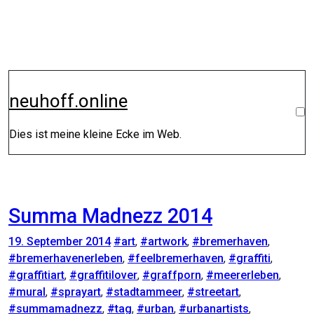
Zum
Inhalt
springen
neuhoff.online
Dies ist meine kleine Ecke im Web.
Summa Madnezz 2014
19. September 2014
#art
,
#artwork
,
#bremerhaven
,
#bremerhavenerleben
,
#feelbremerhaven
,
#graffiti
,
#graffitiart
,
#graffitilover
,
#graffporn
,
#meererleben
,
#mural
,
#sprayart
,
#stadtammeer
,
#streetart
,
#summamadnezz
,
#tag
,
#urban
,
#urbanartists
,