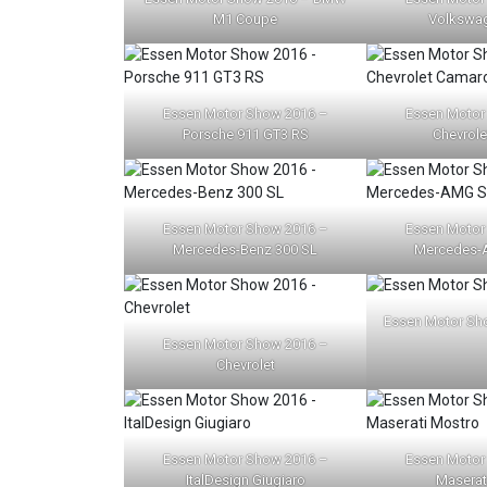
M1 Coupe
Volkswag
Essen Motor Show 2016 –
Essen Motor
Porsche 911 GT3 RS
Chevrol
Essen Motor Show 2016 –
Essen Motor
Mercedes-Benz 300 SL
Mercedes-
Essen Motor Sho
Essen Motor Show 2016 –
Chevrolet
Essen Motor Show 2016 –
Essen Motor
ItalDesign Giugiaro
Maserat