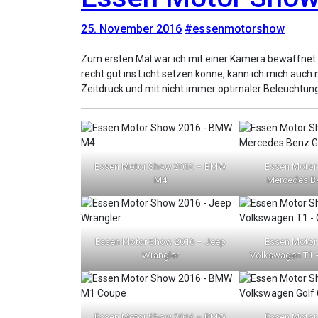
25. November 2016
#essenmotorshow
Zum ersten Mal war ich mit einer Kamera bewaffnet zum knipsen auf der Essen Motor Show. Der Kollege der mich mitschleppte war der Meinung, weil ich auch andere Dinge
recht gut ins Licht setzen könne, kann ich mich auch
Zeitdruck und mit nicht immer optimaler Beleuchtun
Essen Motor Show 2016 – BMW
Essen Motor
M4
Mercedes B
Essen Motor Show 2016 – Jeep
Essen Motor
Wrangler
Volkswagen T1 
Essen Motor Show 2016 – BMW
Essen Motor