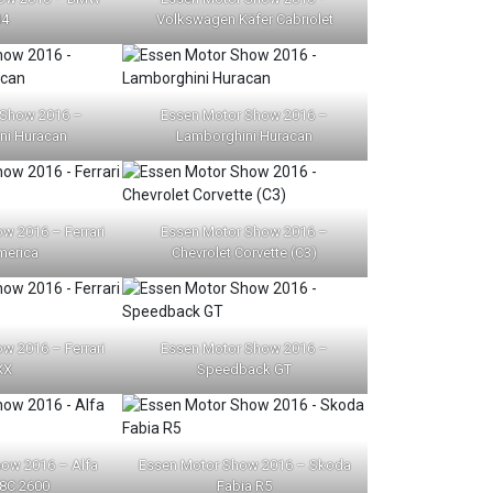
4
Volkswagen Käfer Cabriolet
 Show 2016 –
Essen Motor Show 2016 –
ni Huracan
Lamborghini Huracan
w 2016 – Ferrari
Essen Motor Show 2016 –
merica
Chevrolet Corvette (C3)
w 2016 – Ferrari
Essen Motor Show 2016 –
XX
Speedback GT
ow 2016 – Alfa
Essen Motor Show 2016 – Skoda
8C 2600
Fabia R5