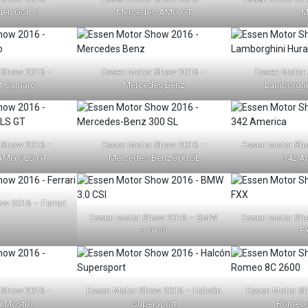
en Golf 6
Mercedes-AMG GT
M
 Show 2016 –
Essen Motor Show 2016 –
Essen Motor
et Camaro
Mercedes Benz
Lamborghi
 Show 2016 –
Essen Motor Show 2016 –
Essen Motor Sho
AMG SLS GT
Mercedes-Benz 300 SL
342 A
w 2016 – Ferrari
Essen Motor Show 2016 – BMW
Essen Motor Sho
3.0 CSI
F
 Show 2016 –
Essen Motor Show 2016 – Halcón
Essen Motor Sh
i Mostro
Supersport
Romeo 