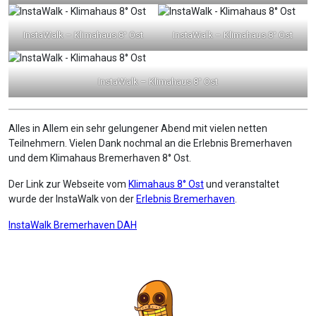
InstaWalk – Klimahaus 8° Ost
InstaWalk – Klimahaus 8° Ost
InstaWalk – Klimahaus 8° Ost
Alles in Allem ein sehr gelungener Abend mit vielen netten
Teilnehmern. Vielen Dank nochmal an die Erlebnis Bremerhaven
und dem Klimahaus Bremerhaven 8° Ost.
Der Link zur Webseite vom
Klimahaus 8° Ost
und veranstaltet
wurde der InstaWalk von der
Erlebnis Bremerhaven
.
Beitragsnavigation
InstaWalk Bremerhaven DAH