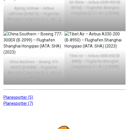
Air China – Airbus A350-900 (B-
321M) – Flughafen Shanghai
Spring Airlines – Airbus
Hongqiao (IATA: SHA) (2023)
A321neo (B-30FZ) – Flughafen
Shanghai Hongqiao (IATA: SHA)
(2023)
Tibet Air – Airbus A330-200 (B-
8950) – Flughafen Shanghai
China Southern – Boeing 777-
Hongqiao (IATA: SHA) (2023)
300ER (B-2099) – Flughafen
Shanghai Hongqiao (IATA: SHA)
(2023)
Beitragsnavigation
Planespotter (5)
Planespotter (7)