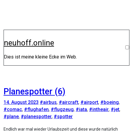
Zum
Inhalt
springen
neuhoff.online
Dies ist meine kleine Ecke im Web.
Planespotter (6)
14. August 2023
#airbus
,
#aircraft
,
#airport
,
#boeing
,
#comac
,
#flughafen
,
#flugzeug
,
#iata
,
#intheair
,
#jet
,
#plane
,
#planespotter
,
#spotter
Endlich war mal wieder Urlaubszeit und diese wurde natürlich