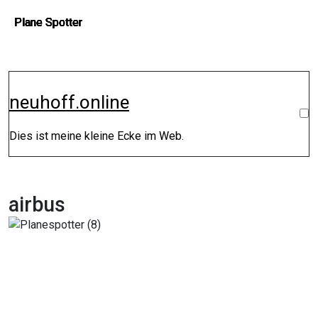
Zum
Plane Spotter
Plane Spotter
Plane Spotter
Plane Spotter
Plane Spotter
Plane Spotter
Plane Spotter
Plane Spotter
Inhalt
springen
neuhoff.online
Dies ist meine kleine Ecke im Web.
airbus