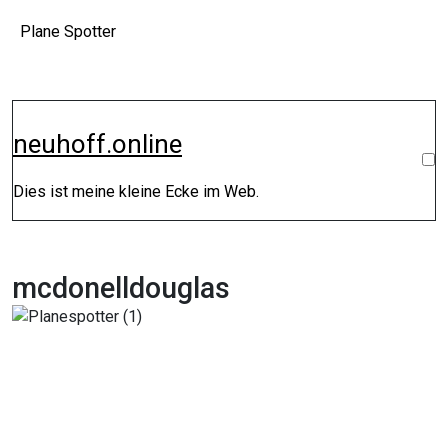
Zum
Plane Spotter
Inhalt
springen
neuhoff.online
Dies ist meine kleine Ecke im Web.
mcdonelldouglas