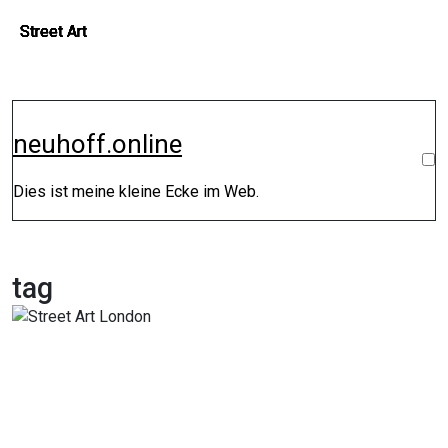
Zum
Street Art
Street Art
Street Art
Street Art
Street Art
Street Art
Street Art
Inhalt
springen
neuhoff.online
Dies ist meine kleine Ecke im Web.
tag