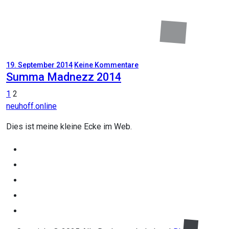
19. September 2014
Keine Kommentare
Summa Madnezz 2014
Seitennummerierung
1
2
neuhoff.online
der
Beiträge
Dies ist meine kleine Ecke im Web.