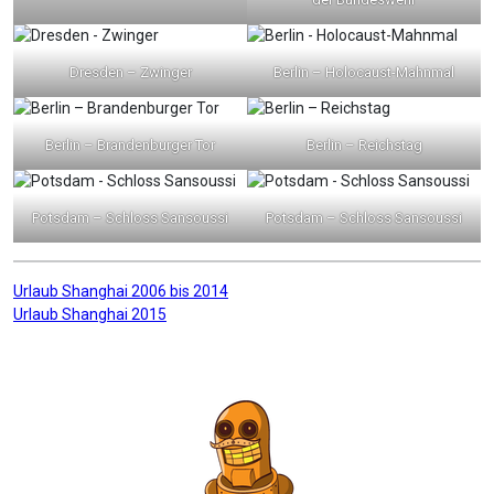
Dresden – Zwinger
Berlin – Holocaust-Mahnmal
Berlin – Brandenburger Tor
Berlin – Reichstag
Potsdam – Schloss Sansoussi
Potsdam – Schloss Sansoussi
Beitragsnavigation
Urlaub Shanghai 2006 bis 2014
Urlaub Shanghai 2015