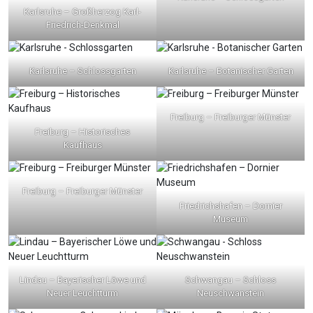
Karlsruhe – Großherzog Karl-
Friedrich-Denkmal
Karlsruhe – Schlossgarten
Karlsruhe – Botanischer Garten
Freiburg – Freiburger Münster
Freiburg – Historisches
Kaufhaus
Freiburg – Freiburger Münster
Friedrichshafen – Dornier
Museum
Lindau – Bayerischer Löwe und
Schwangau – Schloss
Neuer Leuchtturm
Neuschwanstein