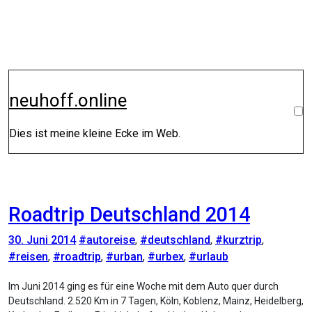
Zum
Inhalt
springen
neuhoff.online
Dies ist meine kleine Ecke im Web.
Roadtrip Deutschland 2014
30. Juni 2014
#autoreise
,
#deutschland
,
#kurztrip
,
#reisen
,
#roadtrip
,
#urban
,
#urbex
,
#urlaub
Im Juni 2014 ging es für eine Woche mit dem Auto quer durch
Deutschland. 2.520 Km in 7 Tagen, Köln, Koblenz, Mainz, Heidelberg,