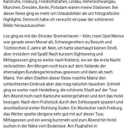
Karlsruhe, Freiburg, Friedrichshafen, Lindau, Hohenschwangau,
München, Dresden, Berlin, Potsdam waren meine Stationen. Bei
dieser Reise ging es mehr um Urlaubsbilder als um fotografische
Highlights. Dennoch habe ich versucht ein paar der schöneren
Bilder herauszusuchen.
Los ging es mit der Strecke: Bremerhaven – Köln, mein Opel Meriva
war gerade einen Monat alt, Schwiegereltern zu Besuch und
Töchterchen 2 Jahre alt. Nein, ich hatte überhaupt keinen Streß
aber trotzdem viel Spaß! Nach kurzem Sightseeing und
Mittagsessen ging es weiter nach Koblenz, wo wir die erste Nacht
verbrachten. Am Morgen noch kurz auf dem Gelände der
ehemaligen Bundesgartenschau gewesen und dann ab nach
Mainz. Von allen Städten dieser Reise machte Mainz den
schlechtesten Eindruck aber das mag natürlich täuschen. Schnell
ging es weiter nach Heidelberg, die schönste Stadt auf der Tour.
Am Abend noch nach Karlsruhe weitergefahren und dort das Hotel
bezogen. Nach dem Frühstück durch den Schlosspark spaziert und
anschließend weiter Richtung Süden. Ein Abstecher nach Freiburg,
das Wetter spielte übrigens sehr gut mit auf dieser Tour,
Mittagessen und ein wenig bummeln und zum Abend hin Hotel
suchen in der Nähe vom Bodensee. Am Flughafen in