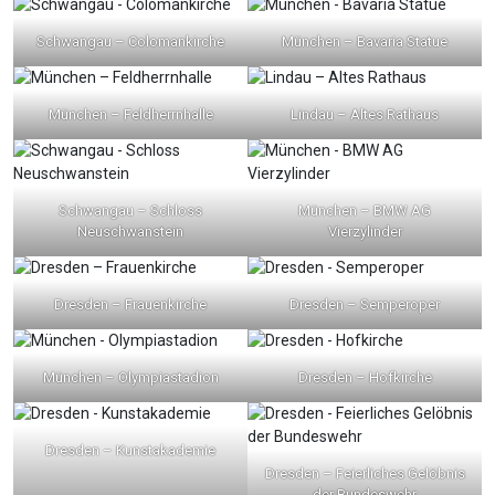
Schwangau – Colomankirche
München – Bavaria Statue
München – Feldherrnhalle
Lindau – Altes Rathaus
Schwangau – Schloss
München – BMW AG
Neuschwanstein
Vierzylinder
Dresden – Frauenkirche
Dresden – Semperoper
München – Olympiastadion
Dresden – Hofkirche
Dresden – Kunstakademie
Dresden – Feierliches Gelöbnis
der Bundeswehr