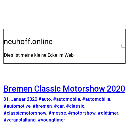
Zum
Inhalt
springen
neuhoff.online
Dies ist meine kleine Ecke im Web.
Bremen Classic Motorshow 2020
31. Januar 2020
#auto
,
#automobile
,
#automobilia
,
#automotive
,
#bremen
,
#car
,
#classic
,
#classicmotorshow
,
#messe
,
#motorshow
,
#oldtimer
,
#veranstaltung
,
#youngtimer