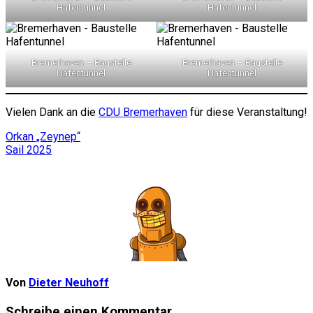
Hafentunnel
Hafentunnel
Bremerhaven – Baustelle
Bremerhaven – Baustelle
Hafentunnel
Hafentunnel
Vielen Dank an die
CDU Bremerhaven
für diese Veranstaltung!
Beitragsnavigation
Orkan „Zeynep“
Sail 2025
Von
Dieter Neuhoff
Schreibe einen Kommentar