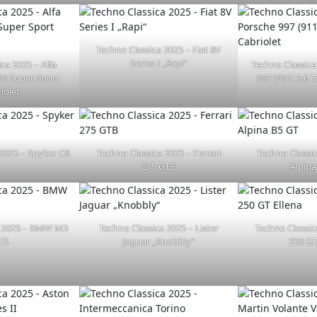
Techno Classica 2025 – Fiat 8V
Series I „Rapi“
ca 2025 – Alfa
Techno Classica
0 Super Sport
997 (911) 3.6 
iolet
 2025 – Spyker C8
Techno Classica 2025 – Ferrari
Techno Classi
275 GTB
Alpina
a 2025 – BMW M3
Techno Classica 2025 – Lister
Techno Classica
TS
Jaguar „Knobbly“
250 GT