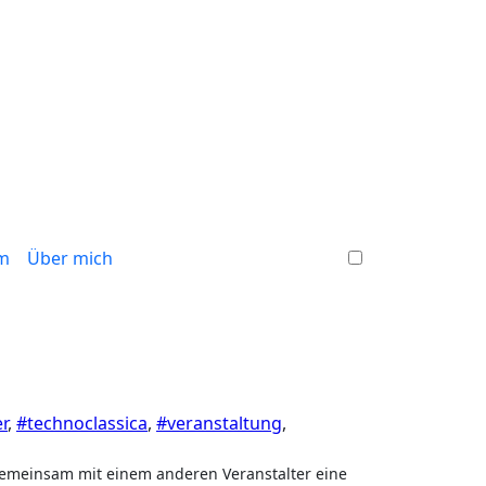
m
Über mich
r
,
#technoclassica
,
#veranstaltung
,