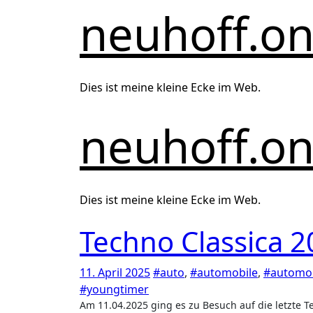
Zum
neuhoff.on
Inhalt
springen
Dies ist meine kleine Ecke im Web.
neuhoff.on
Dies ist meine kleine Ecke im Web.
Techno Classica 
11. April 2025
#auto
,
#automobile
,
#automob
#youngtimer
Am 11.04.2025 ging es zu Besuch auf die letzte Techno Classica in der Messe Essen. Ab dem kommenden Jahr soll gemeinsam mit einem anderen Veranstalter eine