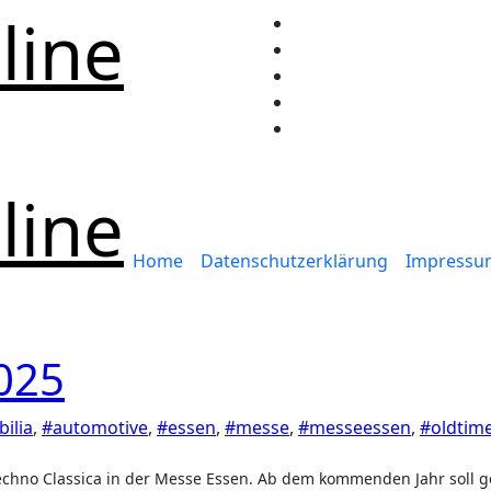
line
line
Home
Datenschutzerklärung
Impressu
2025
ilia
,
#automotive
,
#essen
,
#messe
,
#messeessen
,
#oldtime