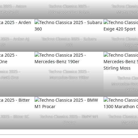
ca 2025 – Aston
Techno Classica 2025 –
Techno Classic
4 Series II
Intermeccanica Torino
Martin Vol
 2025 – Arden AJ
Techno Classica 2025 – Subaru
Techno Classic
 RS
360
Exige 4
ssica 2025 –
Techno Classica 2025 –
s-AMG One
Mercedes-Benz 190er
Techno Clas
Mercedes-Ben
Stirli
 2025 – Bitter SC
Techno Classica 2025 – BMW M1
Techno Classica
Procar
Maratho