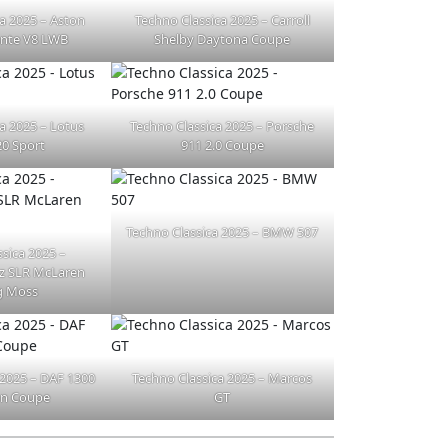
a 2025 – Aston
Techno Classica 2025 – Carroll
ante V8 LWB
Shelby Daytona Coupe
a 2025 – Lotus
Techno Classica 2025 – Porsche
20 Sport
911 2.0 Coupe
Techno Classica 2025 – BMW 507
sica 2025 –
z SLR McLaren
ng Moss
 2025 – DAF 1300
Techno Classica 2025 – Marcos
n Coupe
GT