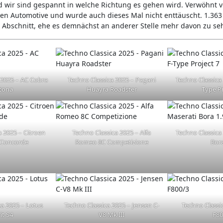
d wir sind gespannt in welche Richtung es gehen wird. Verwöhnt v
nen Automotive und wurde auch dieses Mal nicht enttäuscht. 1.363 
r Abschnitt, ehe es demnächst an anderer Stelle mehr davon zu se
 2025 – AC Cobra
Techno Classica 2025 – Pagani
Techno Classica 
tona
Huayra Roadster
Type Pr
a 2025 – Citroen
Techno Classica 2025 – Alfa
Techno Classica
 Concorde
Romeo 8C Competizione
Bora
ca 2025 – Lotus
Techno Classica 2025 – Jensen C-
Techno Classi
it S4
V8 Mk III
F80