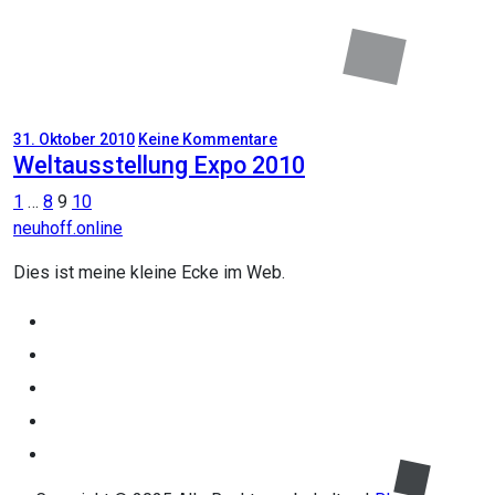
31. Oktober 2010
Keine Kommentare
Weltausstellung Expo 2010
Seitennummerierung
1
…
8
9
10
neuhoff.online
der
Beiträge
Dies ist meine kleine Ecke im Web.