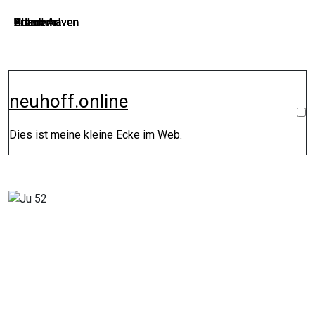
Zum
Bremerhaven
Bremerhaven
Bremerhaven
Auto
Urlaub
Bremerhaven
Street Art
Bremerhaven
Urlaub
Urlaub
Bremerhaven
Urlaub
Inhalt
springen
neuhoff.online
Dies ist meine kleine Ecke im Web.