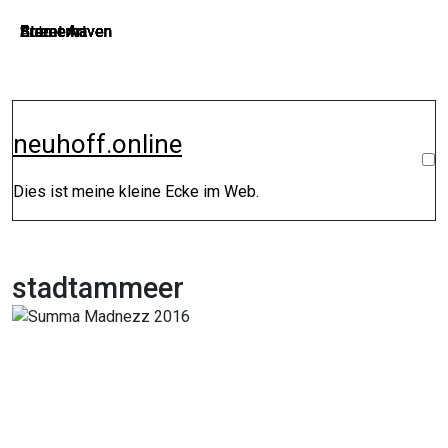
Zum
Street Art
Bremerhaven
Bremerhaven
Street Art
Bremerhaven
Bremerhaven
Auto
Bremerhaven
Street Art
Bremerhaven
Inhalt
springen
neuhoff.online
Dies ist meine kleine Ecke im Web.
stadtammeer