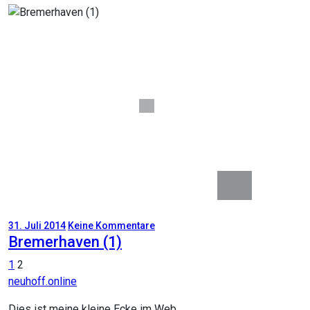
31. Juli 2014
Keine Kommentare
Bremerhaven (1)
Seitennummerierung
1
2
neuhoff.online
der
Beiträge
Dies ist meine kleine Ecke im Web.