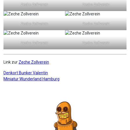
Zeche Zollverein
Zeche Zollverein
Zeche Zollverein
Zeche Zollverein
Zeche Zollverein
Zeche Zollverein
Link zur
Zeche Zollverein
Beitragsnavigation
Denkort Bunker Valentin
Miniatur Wunderland Hamburg