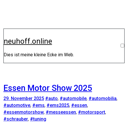
Zum
Inhalt
springen
neuhoff.online
Dies ist meine kleine Ecke im Web.
Essen Motor Show 2025
29. November 2025
#auto
,
#automobile
,
#automobilia
,
#automotive
,
#ems
,
#ems2025
,
#essen
,
#essenmotorshow
,
#messeessen
,
#motorsport
,
#schrauber
,
#tuning