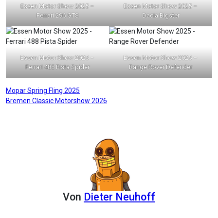
Essen Motor Show 2025 –
Essen Motor Show 2025 –
Ferrari 296 GTS
Dacia Bigster
Essen Motor Show 2025 –
Essen Motor Show 2025 –
Ferrari 488 Pista Spider
Range Rover Defender
Beitragsnavigation
Mopar Spring Fling 2025
Bremen Classic Motorshow 2026
Von
Dieter Neuhoff