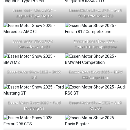
Essen Motor Show 2025 –
Essen Motor Show 2025 – Audi
Jaguar E-Type Projekt
90 quattro IMSA GTO
Essen Motor Show 2025 –
Essen Motor Show 2025 –
Mercedes-AMG GT
Ferrari 812 Competizione
Essen Motor Show 2025 – BMW
Essen Motor Show 2025 – BMW
M2
M4 Competition
Essen Motor Show 2025 – Ford
Essen Motor Show 2025 – Audi
Mustang GT
RS6 GT