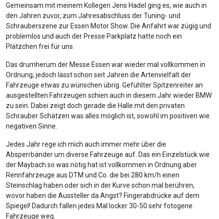
Gemeinsam mit meinem Kollegen Jens Hadel ging es, wie auch in
den Jahren zuvor, zum Jahresabschluss der Tuning- und
Schrauberszene zur Essen Motor Show. Die Anfahrt war zügig und
problemlos und auch der Presse Parkplatz hatte noch ein
Plätzchen frei für uns.
Das drumherum der Messe Essen war wieder mal vollkommen in
Ordnung, jedoch lässt schon seit Jahren die Artenvielfalt der
Fahrzeuge etwas zu wünschen übrig. Gefühlter Spitzenreiter an
ausgestellten Fahrzeugen schien auch in diesem Jahr wieder BMW
zu sein. Dabei zeigt doch gerade die Halle mit den privaten
Schrauber Schätzen was alles möglich ist, sowohl im positiven wie
negativen Sinne.
Jedes Jahr rege ich mich auch immer mehr über die
Absperrbänder um diverse Fahrzeuge auf. Das ein Einzelstück wie
der Maybach so was nötig hat ist vollkommen in Ordnung aber
Rennfahrzeuge aus DTM und Co. die bei 280 km/h einen
Steinschlag haben oder sich in der Kurve schon mal berühren,
wovor haben die Aussteller da Angst? Fingerabdrücke auf dem
Spiegel! Dadurch fallen jedes Mal locker 30-50 sehr fotogene
Fahrzeuge weg.