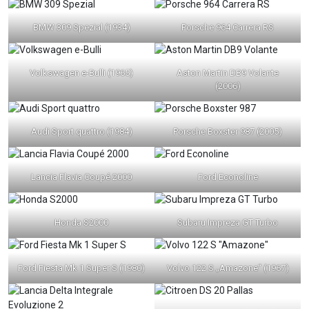
BMW 309 Spezial (1934)
Porsche 964 Carrera RS
Volkswagen e-Bulli (1965)
Aston Martin DB9 Volante
(2006)
Audi Sport quattro (1984)
Porsche Boxster 987 (2005)
Lancia Flavia Coupé 2000
Ford Econoline
Honda S2000
Subaru Impreza GT Turbo
Ford Fiesta Mk 1 Super S (1980)
Volvo 122 S „Amazone“ (1967)