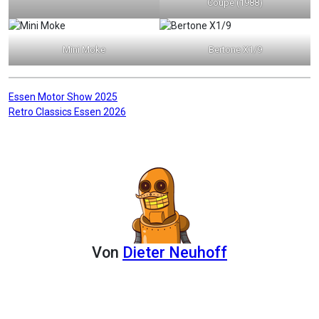
Coupe (1988)
Mini Moke
Bertone X1/9
Beitragsnavigation
Essen Motor Show 2025
Retro Classics Essen 2026
Von
Dieter Neuhoff