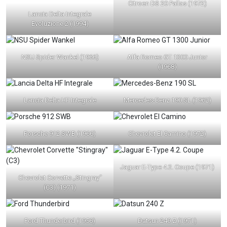
Citroen DS 20 Pallas (1972)
Lancia Delta Integrale
Evoluzione 2 (1994)
NSU Spider Wankel (1966)
Alfa Romeo GT 1300 Junior
(1968)
Lancia Delta HF Integrale
Mercedes-Benz 190 SL (1962)
Porsche 912 SWB (1966)
Chevrolet El Camino (1972)
Jaguar E-Type 4.2. Coupe (1971)
Chevrolet Corvette „Stingray“
(C3) (1971)
Ford Thunderbird (1956)
Datsun 240 Z (1971)