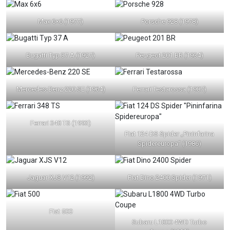
Max 6×6 (1977)
Porsche 928 (1978)
Bugatti Typ 37 A (1927)
Peugeot 201 BR (1934)
Mercedes-Benz 220 SE (1964)
Ferrari Testarossa (1987)
Ferrari 348 TS (1993)
Fiat 124 DS Spider „Pininfarina
Spidereuropa“ (1986)
Jaguar XJS V12 (1992)
Fiat Dino 2400 Spider (1971)
Fiat 500
Subaru L1800 4WD Turbo