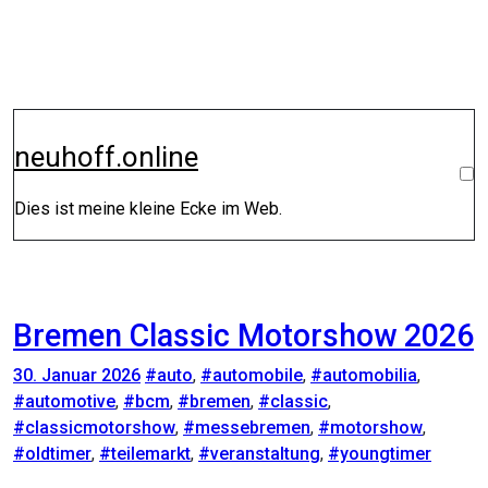
Zum
Inhalt
springen
neuhoff.online
Dies ist meine kleine Ecke im Web.
Bremen Classic Motorshow 2026
30. Januar 2026
#auto
,
#automobile
,
#automobilia
,
#automotive
,
#bcm
,
#bremen
,
#classic
,
#classicmotorshow
,
#messebremen
,
#motorshow
,
#oldtimer
,
#teilemarkt
,
#veranstaltung
,
#youngtimer