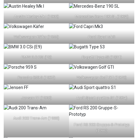
Austin Healey Mk I (1960)
Mercedes-Benz 190 SL (1962)
Volkswagen Käfer (1955)
Ford Capri Mk3
BMW 3.0 CSi (E9)
Bugatti Type 53 (1931)
Porsche 959 S (1987)
Volkswagen Golf GTI (1979)
Jensen FF (1968)
Audi Sport quattro S1 (1984)
Audi 200 Trans-Am (1988)
Ford RS 200 Gruppe-S-Prototyp
(1986)