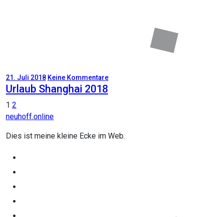
21. Juli 2018
Keine Kommentare
Urlaub Shanghai 2018
Seitennummerierung
1
2
neuhoff.online
der
Beiträge
Dies ist meine kleine Ecke im Web.