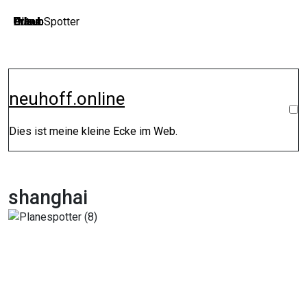
Zum
Plane Spotter
Urlaub
Urlaub
Urban
Urlaub
Urlaub
Auto
Urlaub
Urlaub
Urlaub
Urlaub
Urlaub
Inhalt
springen
neuhoff.online
Dies ist meine kleine Ecke im Web.
shanghai