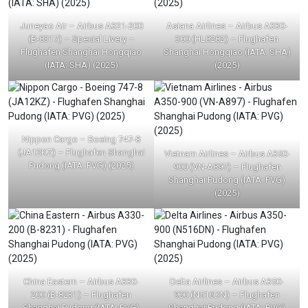
Juneyao Air – Airbus A321-200
Asiana Airlines – Airbus A330-
(B-8317) – Special Livery –
300 (HL8282) – Flughafen
Flughafen Shanghai Hongqiao
Shanghai Hongqiao (IATA: SHA)
(IATA: SHA) (2025)
(2025)
Nippon Cargo – Boeing 747-8
(JA12KZ) – Flughafen Shanghai
Vietnam Airlines – Airbus A350-
Pudong (IATA: PVG) (2025)
900 (VN-A897) – Flughafen
Shanghai Pudong (IATA: PVG)
(2025)
China Eastern – Airbus A330-
Delta Airlines – Airbus A350-
200 (B-8231) – Flughafen
900 (N516DN) – Flughafen
Shanghai Pudong (IATA: PVG)
Shanghai Pudong (IATA: PVG)