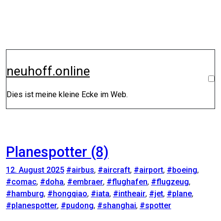
Zum
Inhalt
springen
neuhoff.online
Dies ist meine kleine Ecke im Web.
Planespotter (8)
12. August 2025
#airbus
,
#aircraft
,
#airport
,
#boeing
,
#comac
,
#doha
,
#embraer
,
#flughafen
,
#flugzeug
,
#hamburg
,
#hongqiao
,
#iata
,
#intheair
,
#jet
,
#plane
,
#planespotter
,
#pudong
,
#shanghai
,
#spotter