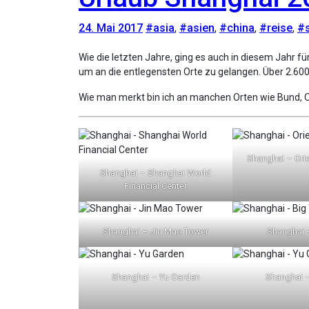
24. Mai 2017
#asia
,
#asien
,
#china
,
#reise
,
#
Wie die letzten Jahre, ging es auch in diesem Jahr für einen Monat nach Shanghai, China. Das Metro Netz wurde komplett ausgenutzt und viele Stunden habe ich dort verbracht
um an die entlegensten Orte zu gelangen. Über 2.600 
Wie man merkt bin ich an manchen Orten wie Bund, Or
Shanghai – Orie
Shanghai – Shanghai World
Financial Center
Shanghai – Jin Mao Tower
Shanghai 
Shanghai – Yu Garden
Shanghai 