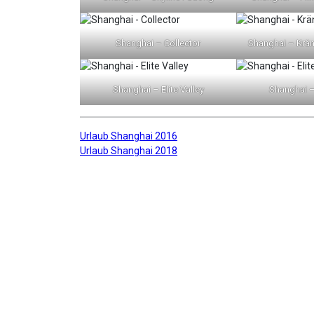
Shanghai – Collector
Shanghai – Krä
Shanghai – Elite Valley
Shanghai – 
Beitragsnavigation
Urlaub Shanghai 2016
Urlaub Shanghai 2018