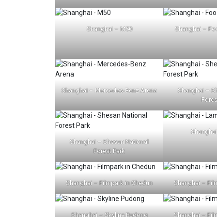
Shanghai – M50
Shanghai – Foo
Shanghai – Mercedes-Benz Arena
Shanghai – S
Fores
Shangha
Shanghai – Shesan National
Forest Park
Shanghai – Filmpark in Chedun
Shanghai – Fil
Shanghai – Skyline Pudong
Shanghai – Fil