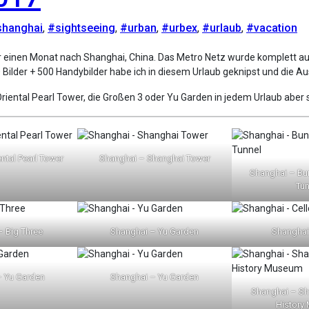
shanghai
,
#sightseeing
,
#urban
,
#urbex
,
#urlaub
,
#vacation
Bilder + 500 Handybilder habe ich in diesem Urlaub geknipst und die Au
iental Pearl Tower, die Großen 3 oder Yu Garden in jedem Urlaub aber s
ntal Pearl Tower
Shanghai – Shanghai Tower
Shanghai – Bu
Tun
– Big Three
Shanghai – Yu Garden
Shanghai 
– Yu Garden
Shanghai – Yu Garden
Shanghai – Sh
History