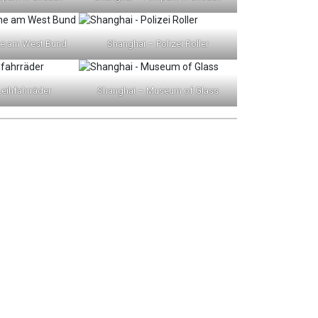
ne am West Bund
Shanghai – Polizei Roller
eihfahrräder
Shanghai – Museum of Glass