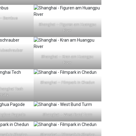
 – Bambus
Shanghai – Figuren am Huangpu
River
Hubschrauber
Shanghai – Kran am Huangpu
River
Shanghai – Filmpark in Chedun
hanghai Tech
rsity
onghua Pagode
Shanghai – West Bund Turm
mpark in Chedun
Shanghai – Filmpark in Chedun