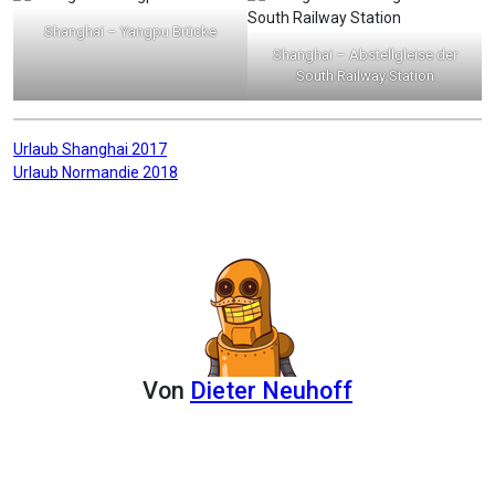
Shanghai – Yangpu Brücke
Shanghai – Abstellgleise der
South Railway Station
Beitragsnavigation
Urlaub Shanghai 2017
Urlaub Normandie 2018
Von
Dieter Neuhoff