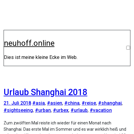
Zum
Inhalt
springen
neuhoff.online
Dies ist meine kleine Ecke im Web.
Urlaub Shanghai 2018
21. Juli 2018
#asia
,
#asien
,
#china
,
#reise
,
#shanghai
,
#sightseeing
,
#urban
,
#urbex
,
#urlaub
,
#vacation
Zum zwölften Mal reiste ich wieder für einen Monat nach
Shanghai. Das erste Mal im Sommer und es war wirklich heiß und