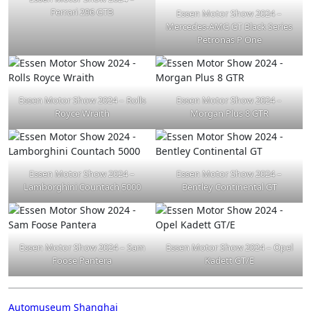
Ferrari 296 GTB
Essen Motor Show 2024 –
Mercedes-AMG GT Black Series
Petronas P One
Essen Motor Show 2024 – Rolls
Essen Motor Show 2024 –
Royce Wraith
Morgan Plus 8 GTR
Essen Motor Show 2024 –
Essen Motor Show 2024 –
Lamborghini Countach 5000
Bentley Continental GT
Essen Motor Show 2024 – Sam
Essen Motor Show 2024 – Opel
Foose Pantera
Kadett GT/E
Beitragsnavigation
Automuseum Shanghai