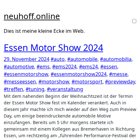
Zum
Inhalt
neuhoff.online
springen
Dies ist meine kleine Ecke im Web.
Essen Motor Show 2024
29. November 2024
#auto
,
#automobile
,
#automobilia
,
#automotive
,
#ems
,
#ems2024
,
#ems24
,
#essen
,
#essenmotorshow
,
#essenmotorshow2024
,
#messe
,
#messeessen
,
#motorshow
,
#motorsport
,
#previewday
,
#treffen
,
#tuning
,
#veranstaltung
Mit dem nahenden Beginn der Weihnachtszeit ist der Termin
der Essen Motor Show fest im Kalender verankert. Auch in
diesem Jahr machte ich mich wieder auf den Weg zum Preview
Day, um einige beeindruckende automobile Motive
einzufangen. Bereits um 5 Uhr morgens startete ich
gemeinsam mit einem Kollegen aus Bremerhaven in Richtung
Essen, um rechtzeitig am „führenden Performance-Festival der