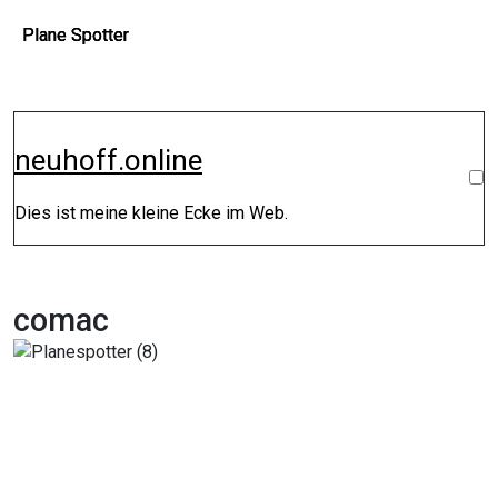
Zum
Plane Spotter
Plane Spotter
Plane Spotter
Inhalt
springen
neuhoff.online
Dies ist meine kleine Ecke im Web.
comac