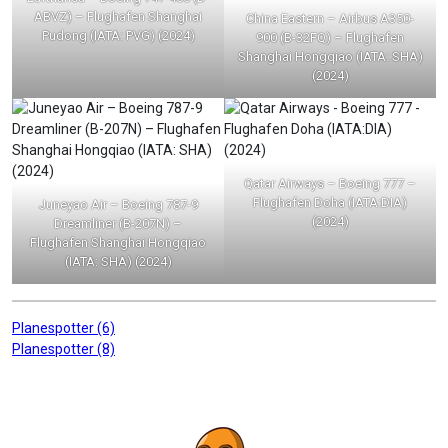
ABVZ) – Flughafen Shanghai
China Eastern – Airbus A350-
Pudong (IATA: PVG) (2024)
900 (B-32FQ) – Flughafen
Shanghai Hongqiao (IATA: SHA)
(2024)
Qatar Airways – Boeing 777 –
Flughafen Doha (IATA:DIA)
Juneyao Air – Boeing 787-9
(2024)
Dreamliner (B-207N) –
Flughafen Shanghai Hongqiao
(IATA: SHA) (2024)
Beitragsnavigation
Planespotter (6)
Planespotter (8)