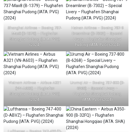
Shanghai Airlines – Boeing 737-
Hainan Airlines – Boeing 787-9
Max8 (B-1379) – Flughafen
Dreamliner (B-7302) – Special
Shanghai Pudong (IATA: PVG)
Livery – Flughafen Shanghai
(2024)
Pudong (IATA: PVG) (2024)
Vietnam Airlines – Airbus A321
Urumqi Air – Boeing 737-800 (B-
(VN-A603) – Flughafen
6268) – Special Livery –
Shanghai Pudong (IATA: PVG)
Flughafen Shanghai Pudong
(2024)
(IATA: PVG) (2024)
Lufthansa – Boeing 747-400 (D-