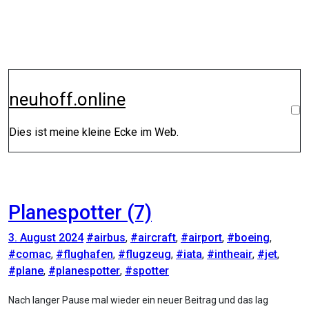
Zum
Inhalt
springen
neuhoff.online
Dies ist meine kleine Ecke im Web.
Planespotter (7)
3. August 2024
#airbus
,
#aircraft
,
#airport
,
#boeing
,
#comac
,
#flughafen
,
#flugzeug
,
#iata
,
#intheair
,
#jet
,
#plane
,
#planespotter
,
#spotter
Nach langer Pause mal wieder ein neuer Beitrag und das lag