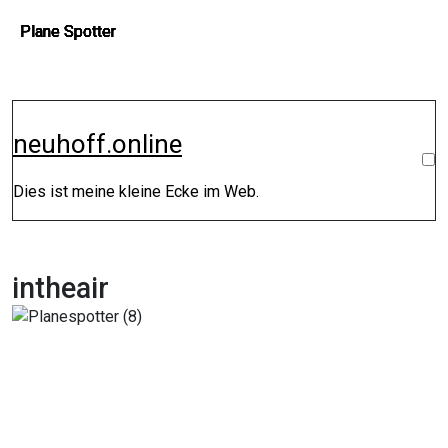
Zum
Plane Spotter
Plane Spotter
Plane Spotter
Plane Spotter
Plane Spotter
Plane Spotter
Plane Spotter
Inhalt
springen
neuhoff.online
Dies ist meine kleine Ecke im Web.
intheair